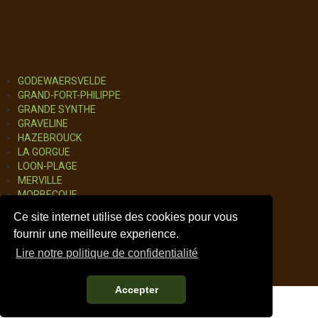
GODEWAERSVELDE
GRAND-FORT-PHILIPPE
GRANDE SYNTHE
GRAVELINE
HAZEBROUCK
LA GORGUE
LOON-PLAGE
MERVILLE
MORBECQUE
STEENVOORDE
Ce site internet utilise des cookies pour vous
WATTEN
fournir une meilleure experience.
WORMHOUT
Lire notre politique de confidentialité
Accepter
TOUT EN IMAGE Création de Site internet à Seclin